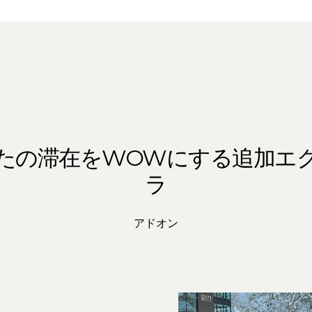
たの滞在をWOWにする追加エ
ラ
アドオン